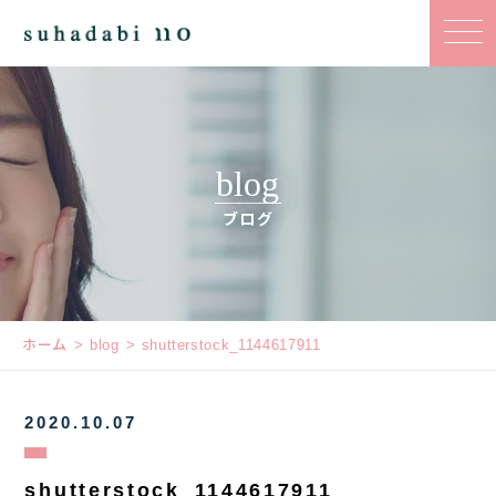
blog
ブログ
ホーム
blog
shutterstock_1144617911
2020.10.07
shutterstock_1144617911