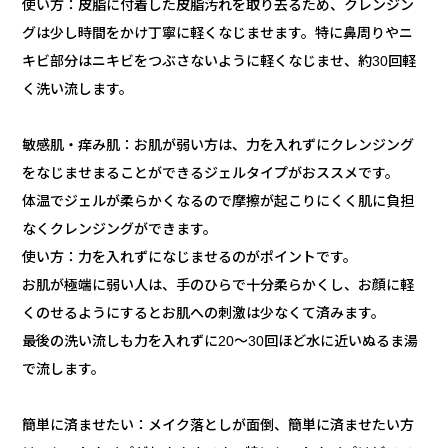
使い方：皮脂に付着した皮脂汚れを取り去るため、クレンジン
グは少し時間をかけ丁寧に軽くなじませます。特に鼻周りやニ
キビ部分はニキビをつぶさないように軽くなじませ、約30回軽
く洗い流します。
敏感肌・痒み肌：お肌が弱い方は、力を入れずにクレンジング
をなじませまることができるジェルタイプがおススメです。
体温でジェルが柔らかくなるので摩擦が起こりにくく肌に負担
なくクレンジングができます。
使い方：力を入れずになじませるのがポイントです。
お肌が極端に弱い人は、手のひらで十分柔らかくし、お顔に軽
くのせるようにするとお肌への刺激は少なくて済みます。
最後の洗い流しも力を入れずに20～30回ほど水に近いぬるま湯
で流します。
簡単に済ませたい：メイク落としが面倒、簡単に済ませたい方