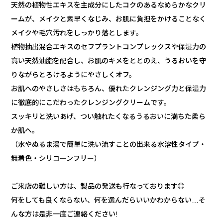
天然の植物性エキスを主成分にしたコクのあるなめらかなクリ
ームが、メイクと素早くなじみ、お肌に負担をかけることなく
メイクや毛穴汚れをしっかり落とします。
植物抽出混合エキスのセフプラントコンプレックスや保湿力の
高い天然油脂を配合し、お肌のキメをととのえ、うるおいを守
りながらとろけるようにやさしくオフ。
お肌へのやさしさはもちろん、優れたクレンジング力と保湿力
に徹底的にこだわったクレンジングクリームです。
スッキリと洗いあげ、つい触れたくなるうるおいに満ちた柔ら
か肌へ。
（水やぬるま湯で簡単に洗い流すことの出来る水溶性タイプ・
無着色・シリコーンフリー）
ご来店の難しい方は、製品の発送も行なっております◎
何をしても良くならない、何を選んだらいいかわからない…そ
んな方は是非一度ご連絡ください!